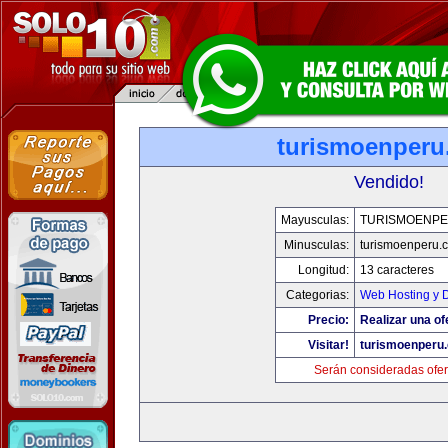
turismoenper
Vendido!
Mayusculas:
TURISMOENP
Minusculas:
turismoenperu.
Longitud:
13 caracteres
Categorias:
Web Hosting y 
Precio:
Realizar una of
Visitar!
turismoenperu
Serán consideradas ofer