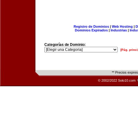
Registro de Dominios
|
Web Hosting
|
D
Dominios Expirados
|
Industrias
|
Indu
Categorías de Dominio:
[Pág. princi
** Precios expre
© 2002/2022 Solo10.com