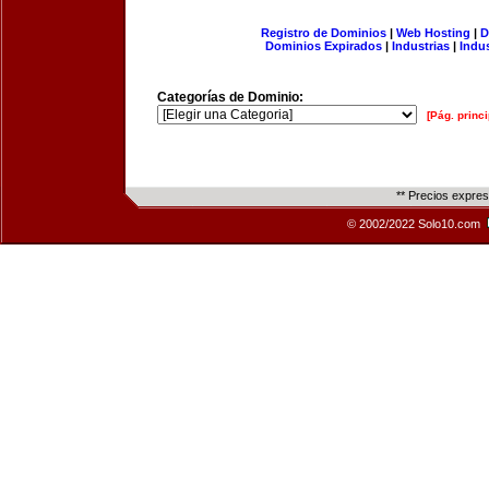
Registro de Dominios
|
Web Hosting
|
D
Dominios Expirados
|
Industrias
|
Indu
Categorías de Dominio:
[Pág. princi
** Precios expre
© 2002/2022 Solo10.com