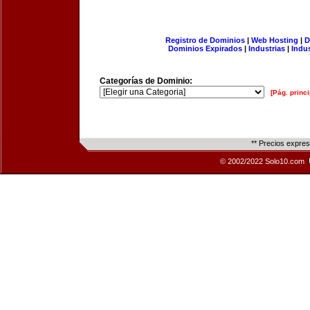
Registro de Dominios
|
Web Hosting
|
D
Dominios Expirados
|
Industrias
|
Indu
Categorías de Dominio:
[Pág. princi
** Precios expre
© 2002/2022 Solo10.com